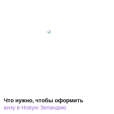
"Visa7seven". Качество, профессионализм и
ответственность - это то, что я получаю при каждом
обращении в эту компанию!
Сергей и Елена Кузины
Руководители садового центра "НИМФЕЯ"
«Уже 6 или 7 лет оформляем визы в данной компании.
Помогают не только оформить визы, но и полное
сопровождение и обеспечение поездки (оптимальные
маршруты передвижения, билеты, размещение) -если
возникают вопрос, то сотрудники всегда на связи …
Огромное Вам спасибо!»
Что нужно, чтобы оформить
визу в Новую Зеландию