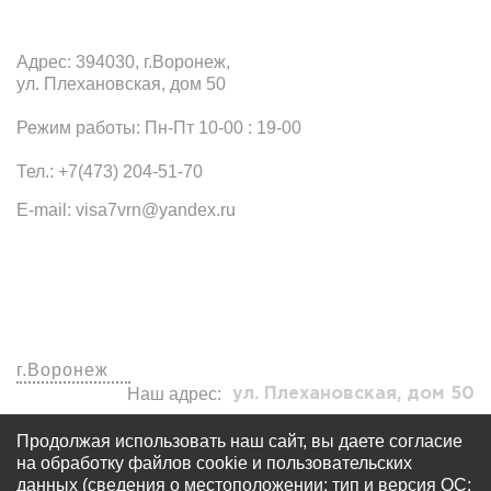
Адрес: 394030, г.Воронеж,
ул. Плехановская, дом 50
Режим работы: Пн-Пт 10-00 : 19-00
Тел.: +7(473) 204-51-70
E-mail: visa7vrn@yandex.ru
Наши офисы
г.Воронеж
Наш адрес:
ул. Плехановская, дом 50
visa7vrn@yandex.ru
Продолжая использовать наш сайт, вы даете согласие
+7 (473) 204-51-70
на обработку файлов cookie и пользовательских
данных (сведения о местоположении; тип и версия ОС;